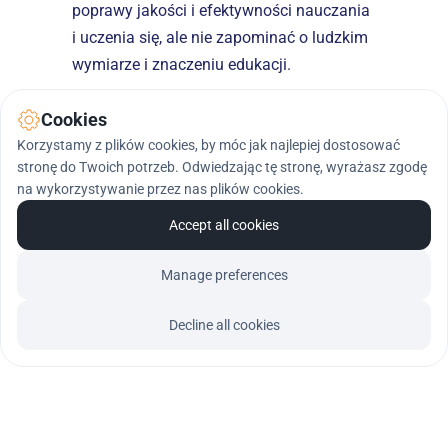
poprawy jakości i efektywności nauczania 
i uczenia się, ale nie zapominać o ludzkim 
wymiarze i znaczeniu edukacji.
Cookies
O tym jak mądrze wykorzystać sztuczną 
inteligencję w pracy z uczniami w klasach 
Korzystamy z plików cookies, by móc jak najlepiej dostosować
stronę do Twoich potrzeb. Odwiedzając tę stronę, wyrażasz zgodę
0-3 z korzyścią dla nauczyciela i ucznia 
na wykorzystywanie przez nas plików cookies.
dowiesz się podczas 
tego programu 
Accept all cookies
szkoleniowego
. 
Tutaj znajdziesz nowości 
w zakresie wykorzystania AI w pracy ze 
Manage preferences
starszymi uczniami.
Zapisz się indywidualnie lub zamów 
Decline all cookies
szkolenie dla 
wszystkich nauczycieli z 
placówki
.