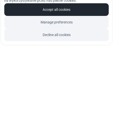
na wykorzystywanie przez nas plików cookies.
zapewnienia im najlepszego wsparcia 
edukacyjnego.
Accept all cookies
Zobacz także:
Manage preferences
Strona internetowa: 
https://aktywnynauczyciel.pl
Decline all cookies
Katalog szkoleń Rad Pedagogicznych: 
https://aktywnynauczyciel.pl/rady-
pedagogiczne
Program Laboratoria Przyszłości: 
https://aktywnynauczyciel.pl/laboratoria-
przyszlosci