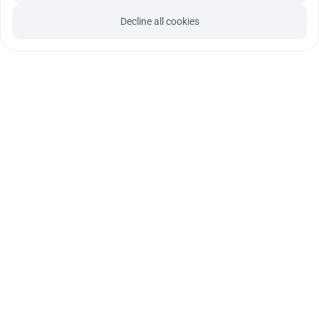
tel. 609 060941
Zapraszamy do kontaktu.
Decline all cookies