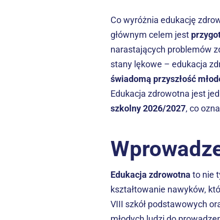
Co wyróżnia edukację zdrow
głównym celem jest 
przygo
narastających problemów zd
stany lękowe – edukacja zdr
świadomą przyszłość młod
Edukacja zdrowotna jest je
szkolny 2026/2027
, co ozn
Wprowadzen
Edukacja zdrowotna
 to nie
kształtowanie nawyków, któ
VIII szkół podstawowych ora
młodych ludzi do prowadzen