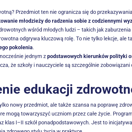
otną? Przedmiot ten nie ogranicza się do przekazywania 
towanie młodzieży do radzenia sobie z codziennymi w
rowotnych wśród młodych ludzi – takich jak zaburzenia o
owotna odgrywa kluczową rolę. To nie tylko lekcje, ale t
ego pokolenia
.
dnocześnie jednym z 
podstawowych kierunków polityki o
acza, że szkoły i nauczyciele są szczególnie zobowiązani 
ie edukacji zdrowotn
 tylko nowy przedmiot, ale także szansa na poprawę zdrow
re mogą towarzyszyć uczniom przez całe życie. Program
z klas I–II szkół ponadpodstawowych. Jest to inicjatywa
ia zdrowego stylu życia w praktyce.