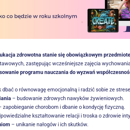
dukacja zdrowotna stanie się obowiązkowym przedmio
wowych, zastępując wcześniejsze zajęcia wychowania d
sowanie programu nauczania do wyzwań współczesnoś
ak dbać o równowagę emocjonalną i radzić sobie ze stres
iania
 – budowanie zdrowych nawyków żywieniowych.
– zapobieganie chorobom i dbanie o kondycję fizyczną.
dpowiedzialne kształtowanie relacji i troska o zdrowie in
niom
 – unikanie nałogów i ich skutków.