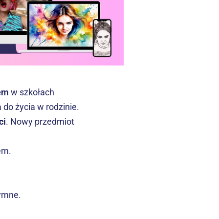
tem
 w szkołach 
o życia w rodzinie. 
ci
. Nowy przedmiot 
em.
tymne.