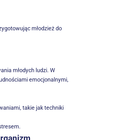
zygotowując młodzież do 
nia młodych ludzi. W 
trudnościami emocjonalnymi, 
iami, takie jak techniki 
stresem.
 organizm