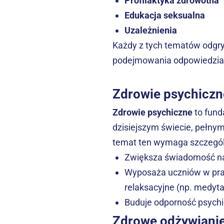
Profilaktyka zdrowotna
Edukacja seksualna
Uzależnienia
Każdy z tych tematów odgry
podejmowania odpowiedzialn
Zdrowie psychiczn
Zdrowie psychiczne
 to fun
dzisiejszym świecie, pełnym
temat ten wymaga szczególn
Zwiększa świadomość na
Wyposaża uczniów w prakt
relaksacyjne (np. medyt
Buduje odporność psychic
Zdrowe odżywianie.